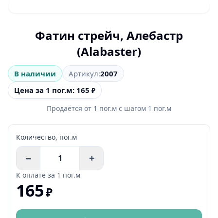
Фатин стрейч, Алебастр
(Alabaster)
В наличии
Артикул:
2007
Цена за 1 пог.м: 165
₽
Продаётся от
1
пог.м
с шагом
1
пог.м
Количество,
пог.м
−
+
К оплате за
1 пог.м
165
₽