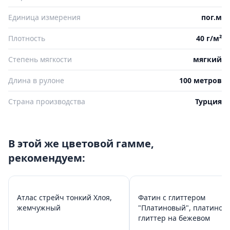
Единица измерения
пог.м
Плотность
40 г/м²
Степень мягкости
мягкий
Длина в рулоне
100 метров
Страна производства
Турция
В этой же цветовой гамме,
рекомендуем:
Атлас стрейч тонкий Хлоя,
Фатин с глиттером
жемчужный
"Платиновый", платинов
глиттер на бежевом