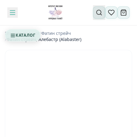
Поиск по сайту
Главная
/
Каталог
/
Фатин стрейч
КАТАЛОГ
/
Фатин стрейч, Алебастр (Alabaster)