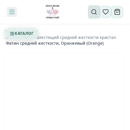
Поиск по сайту
Главная
/
Каталог
КАТАЛОГ
/
OПТОМ Фатин блестящий средней жесткости кристал
/
Фатин средней жесткости, Оранжевый (Orange)