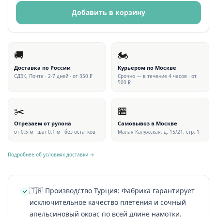
Добавить в корзину
🚚
🏍
Доставка по России
Курьером по Москве
СДЭК, Почта · 2-7 дней · от 350 ₽
Срочно — в течение 4 часов · от
500 ₽
✂️
🏪
Отрезаем от рулона
Самовывоз в Москве
от 0,5 м · шаг 0,1 м · без остатков
Малая Калужская, д. 15/21, стр. 1
Подробнее об условиях доставки →
🇹🇷 Производство Турция: Фабрика гарантирует
исключительное качество плетения и сочный
апельсиновый окрас по всей длине намотки.