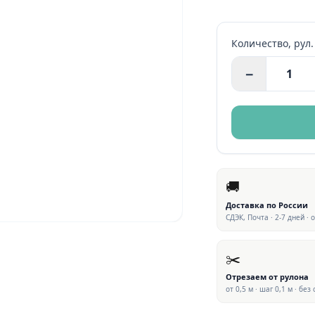
Количество,
рул.
−
🚚
Доставка по России
СДЭК, Почта · 2-7 дней · 
✂️
Отрезаем от рулона
от 0,5 м · шаг 0,1 м · без