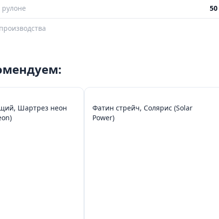
 рулоне
50
производства
комендуем:
щий, Шартрез неон
Фатин стрейч, Солярис (Solar
eon)
Power)