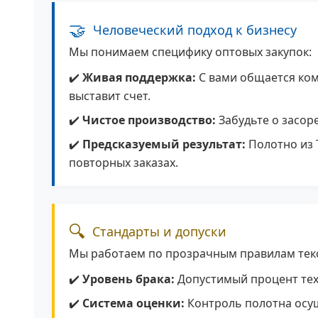
🤝
Человеческий подход к бизнесу
Мы понимаем специфику оптовых закупок:
✔️
Живая поддержка:
С вами общается ком
выставит счет.
✔️
Чистое производство:
Забудьте о засор
✔️
Предсказуемый результат:
Полотно из 
повторных заказах.
🔍
Стандарты и допуски
Мы работаем по прозрачным правилам тек
✔️
Уровень брака:
Допустимый процент тех
✔️
Система оценки:
Контроль полотна осущ