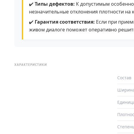
✔️
Типы дефектов:
К допустимым особеннос
незначительные отклонения плотности на к
✔️
Гарантия соответствия:
Если при приемк
живом диалоге поможет оперативно решит
ХАРАКТЕРИСТИКИ
Состав
Ширин
Единиц
Плотнос
Степень