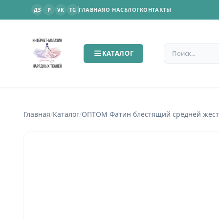
P
ГЛАВНАЯ
О НАС
БЛОГ
КОНТАКТЫ
ДЗ
VK
TG
Поиск по сайт
КАТАЛОГ
Главная
/
Каталог
/
OПТОМ Фатин блестящий средней жест