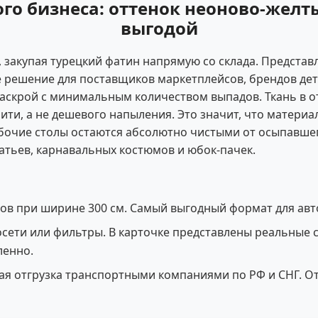
о бизнеса: оттенок неоново-желты
выгодой
закупая турецкий фатин напрямую со склада. Представ
е решение для поставщиков маркетплейсов, брендов де
аскрой с минимальным количеством выпадов. Ткань в от
ти, а не дешевого напыления. Это значит, что материа
бочие столы остаются абсолютно чистыми от осыпавшег
атьев, карнавальных костюмов и юбок-пачек.
ров при ширине 300 см. Самый выгодный формат для ав
сети или фильтры. В карточке представлены реальные 
ленно.
я отгрузка транспортными компаниями по РФ и СНГ. От