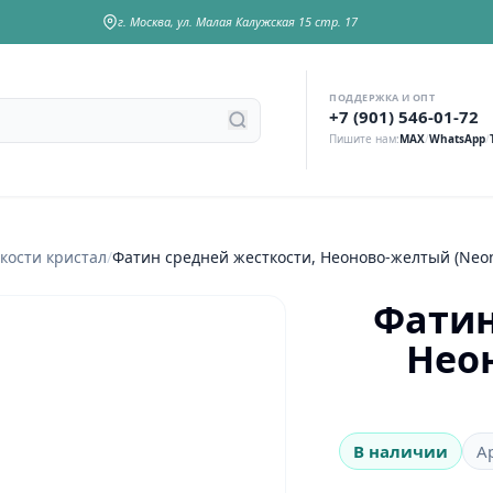
г. Москва, ул. Малая Калужская 15 стр. 17
ПОДДЕРЖКА И ОПТ
у
+7 (901) 546-01-72
Пишите нам:
MAX
/
WhatsApp
/
кости кристал
/
Фатин средней жесткости, Неоново-желтый (Neon
Фатин
Нео
В наличии
А