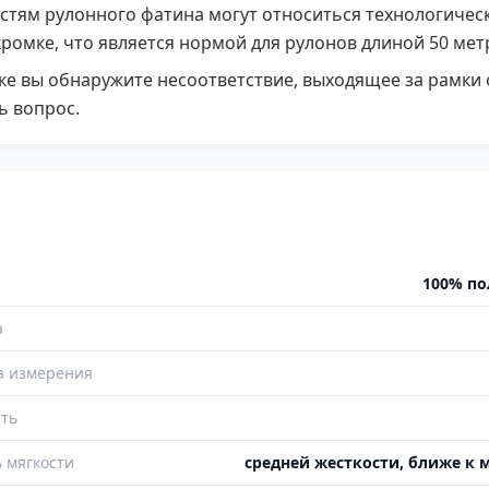
тям рулонного фатина могут относиться технологическ
ромке, что является нормой для рулонов длиной 50 мет
е вы обнаружите несоответствие, выходящее за рамки 
ь вопрос.
100% по
а
а измерения
ть
 мягкости
средней жесткости, ближе к 