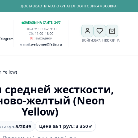
ДОСТАВКА
ОПЛАТА
ПОКУПАТЕЛЮ
ОПТОВИКАМ
ВОЗВРАТ
ЗАКАЗЫ НА САЙТЕ: 24/7
Пн–Пт:
11:00–19:00
Сб:
11:00–18:00
Вс:
выходной
Telegram
ВОЙТИ
ИЗБРАННОЕ
КОРЗИНА
e-mail:
welcome@fatin.ru
 Yellow)
 средней жесткости,
ново-желтый (Neon
Yellow)
Цена за 1 рул.: 3 350
ртикул:
5/2049
₽
Продаётся от
1
рул.
с шагом
1
рул.