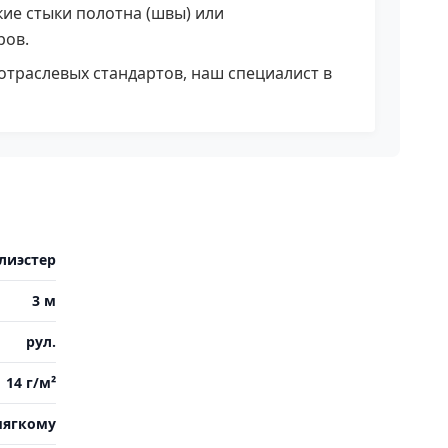
ие стыки полотна (швы) или
ров.
отраслевых стандартов, наш специалист в
лиэстер
3 м
рул.
14 г/м²
мягкому