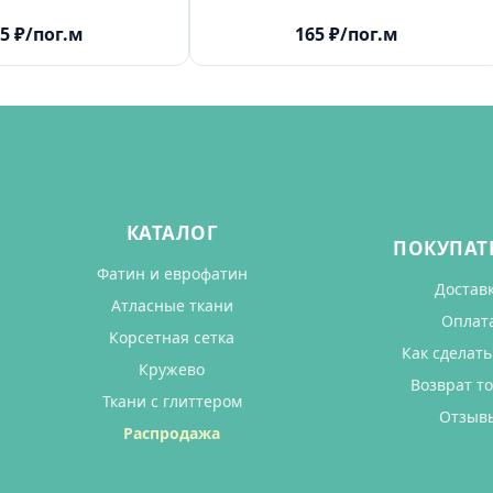
5
₽
/пог.м
165
₽
/пог.м
КАТАЛОГ
ПОКУПАТ
Фатин и еврофатин
Достав
Атласные ткани
Оплат
Корсетная сетка
Как сделать
Кружево
Возврат т
Ткани с глиттером
Отзыв
Распродажа