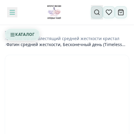
Поиск по сайту
Главная
/
Каталог
КАТАЛОГ
/
ОПТОМ Фатин блестящий средней жесткости кристал
/
Фатин средней жесткости, Бесконечный день (Timeless
day)