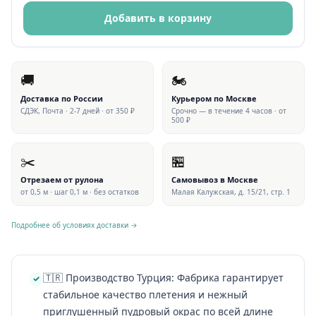
Добавить в корзину
🚚
🏍
Доставка по России
Курьером по Москве
СДЭК, Почта · 2-7 дней · от 350 ₽
Срочно — в течение 4 часов · от
500 ₽
✂️
🏪
Отрезаем от рулона
Самовывоз в Москве
от 0,5 м · шаг 0,1 м · без остатков
Малая Калужская, д. 15/21, стр. 1
Подробнее об условиях доставки →
🇹🇷 Производство Турция: Фабрика гарантирует
стабильное качество плетения и нежный
приглушенный пудровый окрас по всей длине