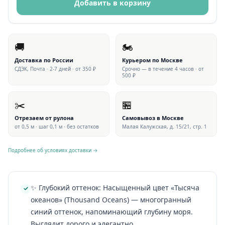
Добавить в корзину
🚚
🏍
Доставка по России
Курьером по Москве
СДЭК, Почта · 2-7 дней · от 350 ₽
Срочно — в течение 4 часов · от
500 ₽
✂️
🏪
Отрезаем от рулона
Самовывоз в Москве
от 0,5 м · шаг 0,1 м · без остатков
Малая Калужская, д. 15/21, стр. 1
Подробнее об условиях доставки →
✨ Глубокий оттенок: Насыщенный цвет «Тысяча
океанов» (Thousand Oceans) — многогранный
синий оттенок, напоминающий глубину моря.
Выглядит дорого и элегантно.