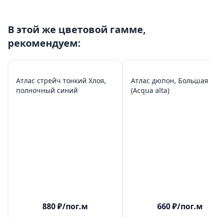
В этой же цветовой гамме,
рекомендуем:
Атлас стрейч тонкий Хлоя,
Атлас дюпон, Большая в
полночный синий
(Acqua alta)
880
₽
/пог.м
660
₽
/пог.м