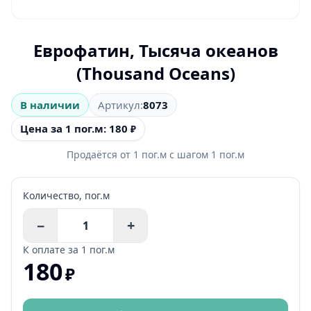
Еврофатин, Тысяча океанов
(Thousand Oceans)
В наличии
Артикул:
8073
Цена за 1 пог.м: 180
₽
Продаётся от
1
пог.м
с шагом
1
пог.м
Количество,
пог.м
−
+
К оплате за
1 пог.м
180
₽