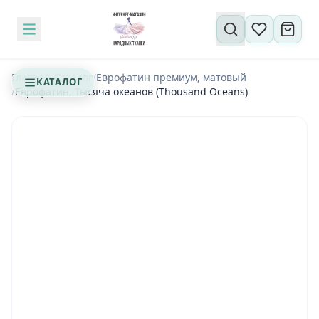
Поиск по сайту
Главная
/
Каталог
/
Еврофатин премиум, матовый
КАТАЛОГ
/
Еврофатин, Тысяча океанов (Thousand Oceans)