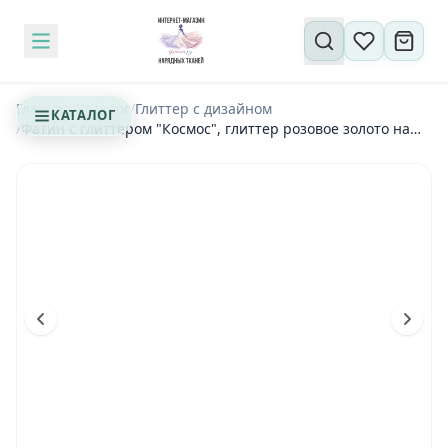
Поиск по сайту
Главная
/
Каталог
/
Глиттер с дизайном
КАТАЛОГ
/
Фатин с глиттером "Космос", глиттер розовое золото на
бежевом