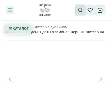
Поиск по сайту
Главная
/
Каталог
/
Глиттер с дизайном
КАТАЛОГ
/
Фатин с глиттером "Цветы жасмина", черный глиттер на
черном