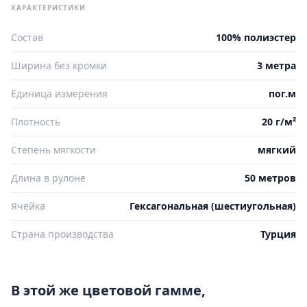
ХАРАКТЕРИСТИКИ
Состав
100% полиэстер
Ширина без кромки
3 метра
Единица измерения
пог.м
Плотность
20 г/м²
Степень мягкости
мягкий
Длина в рулоне
50 метров
Ячейка
Гексагональная (шестиугольная)
Страна производства
Турция
В этой же цветовой гамме,