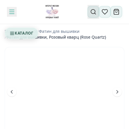
Поиск по сайту
Главная
/
Каталог
/
Фатин для вышивки
КАТАЛОГ
/
Фатин для вышивки, Розовый кварц (Rose Quartz)