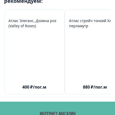
рекомендуем:
Атлас Элеганс, Долина роз
Атлас стрейч тонкий Хлоя
(Valley of Roses)
перламутр
400
₽
/пог.м
880
₽
/пог.м