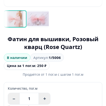
Фатин для вышивки, Розовый
кварц (Rose Quartz)
В наличии
Артикул:
1/5006
Цена за 1 пог.м: 250
₽
Продаётся от
1
пог.м
с шагом
1
пог.м
Количество,
пог.м
−
+