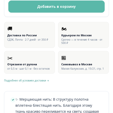
Добавить в корзину
🚚
🏍
Доставка по России
Курьером по Москве
СДЭК, Почта · 2-7 дней · от 350 ₽
Срочно — в течение 4 часов · от
500 ₽
✂️
🏪
Отрезаем от рулона
Самовывоз в Москве
от 0,5 м · шаг 0,1 м · без остатков
Малая Калужская, д. 15/21, стр. 1
Подробнее об условиях доставки →
✨ Мерцающая нить: В структуру полотна
вплетена блестящая нить. Благодаря этому
ткань красиво переливается на свету, создавая