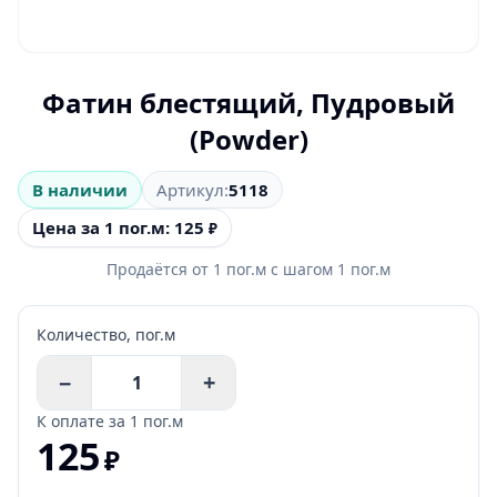
Фатин блестящий, Пудровый
(Powder)
В наличии
Артикул:
5118
Цена за 1 пог.м: 125
₽
Продаётся от
1
пог.м
с шагом
1
пог.м
Количество,
пог.м
−
+
К оплате за
1 пог.м
125
₽