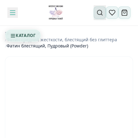
Поиск по сайту
Главная
/
Каталог
КАТАЛОГ
/
Фатин средней жесткости, блестящий без глиттера
/
Фатин блестящий, Пудровый (Powder)