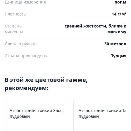
Единица измерения
пог.м
Плотность
14 г/м²
Степень
средней жесткости, ближе к
мягкости
мягкому
Длина в рулоне
50 метров
Страна производства
Турция
В этой же цветовой гамме,
рекомендуем:
Атлас стрейч тонкий Хлоя,
Атлас стрейч тонкий Таис
пудровый
пудровый