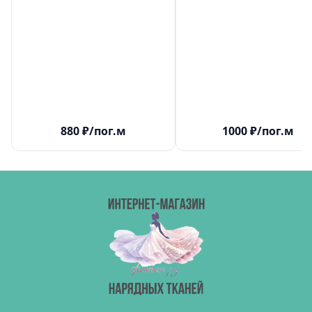
880
₽
/пог.м
1000
₽
/пог.м