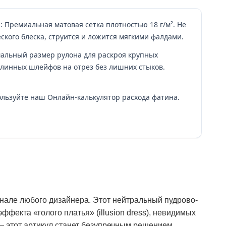
l: Премиальная матовая сетка плотностью 18 г/м². Не
ского блеска, струится и ложится мягкими фалдами.
альный размер рулона для раскроя крупных
линных шлейфов на отрез без лишних стыков.
ользуйте наш Онлайн-калькулятор расхода фатина.
але любого дизайнера. Этот нейтральный пудрово-
ффекта «голого платья» (illusion dress), невидимых
— этот артикул станет безупречным решением.