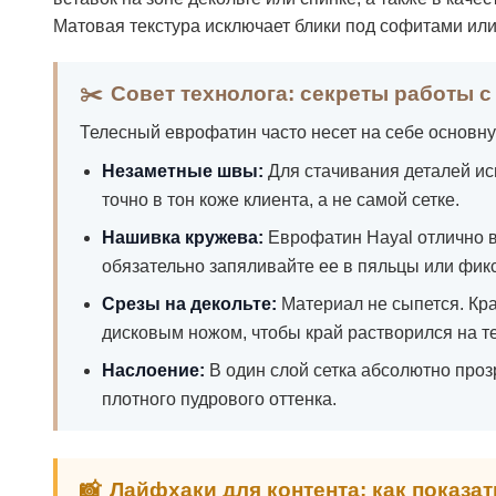
Матовая текстура исключает блики под софитами или
✂️
Совет технолога: секреты работы с
Телесный еврофатин часто несет на себе основную
Незаметные швы:
Для стачивания деталей ис
точно в тон коже клиента, а не самой сетке.
Нашивка кружева:
Еврофатин Hayal отлично в
обязательно запяливайте ее в пяльцы или фик
Срезы на декольте:
Материал не сыпется. Кра
дисковым ножом, чтобы край растворился на те
Наслоение:
В один слой сетка абсолютно проз
плотного пудрового оттенка.
📸
Лайфхаки для контента: как показать