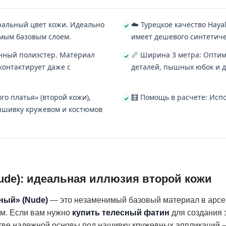
ральный цвет кожи. Идеально
☁️ Турецкое качество Haya
имым базовым слоем.
имеет дешевого синтетиче
енный полиэстер. Материал
📏 Ширина 3 метра: Оптим
контактирует даже с
деталей, пышных юбок и д
го платья» (второй кожи),
🧮 Помощь в расчете: Исп
вышивку кружевом и костюмов
de): идеальная иллюзия второй кожи
ный» (Nude)
— это незаменимый базовый материал в арсен
ым. Если вам нужно
купить телесный фатин
для создания э
честве надежной основы под нашивку кружевных аппликаций 