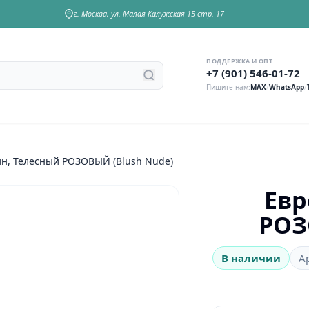
г. Москва, ул. Малая Калужская 15 стр. 17
ПОДДЕРЖКА И ОПТ
у
+7 (901) 546-01-72
Пишите нам:
MAX
/
WhatsApp
/
Еврофатин, Телесный РОЗОВЫЙ (Blush Nude)
Евр
РОЗ
В наличии
А