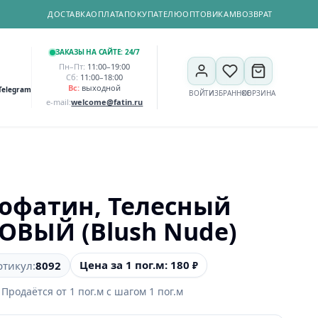
ДОСТАВКА
ОПЛАТА
ПОКУПАТЕЛЮ
ОПТОВИКАМ
ВОЗВРАТ
ЗАКАЗЫ НА САЙТЕ: 24/7
Пн–Пт:
11:00–19:00
Сб:
11:00–18:00
Вс:
выходной
Telegram
ВОЙТИ
ИЗБРАННОЕ
КОРЗИНА
e-mail:
welcome@fatin.ru
офатин, Телесный
ОВЫЙ (Blush Nude)
Цена за 1 пог.м: 180
ртикул:
8092
₽
Продаётся от
1
пог.м
с шагом
1
пог.м