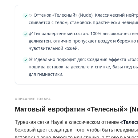
✨ Оттенок «Телесный» (Nude): Классический нейт
сливается с телом, становясь практически невид
🌿 Гипоаллергенный состав: 100% высококачеств
деликатен, отлично пропускает воздух и бережно 
чувствительной кожей.
👗 Идеально подходит для: Создания эффекта «голо
пошива вставок на декольте и спинке, базы под 
для гимнастики.
ОПИСАНИЕ ТОВАРА
Матовый еврофатин «Телесный» (Nu
Турецкая сетка Hayal в классическом оттенке
«Телес
бежевый цвет создан для того, чтобы быть невидим
вставок на зоне декольте или спинке, а также в ка