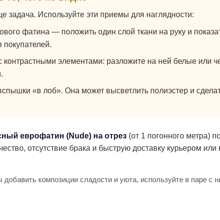
е задача. Используйте эти приемы для наглядности:
го фатина — положить один слой ткани на руку и показать
 покупателей.
 контрастными элементами: разложите на ней белые или че
.
спышки «в лоб». Она может высветлить полиэстер и сделат
сный еврофатин (Nude) на отрез
(от 1 погонного метра) п
чество, отсутствие брака и быструю доставку курьером или
 добавить композиции сладости и уюта, используйте в паре с