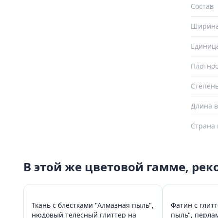
Состав
Ширин
Единиц
Плотнос
Степень
Длина в
Страна 
В этой же цветовой гамме, ре
Ткань с блестками "Алмазная пыль",
Фатин с глит
нюдовый телесный глиттер на
пыль", перла