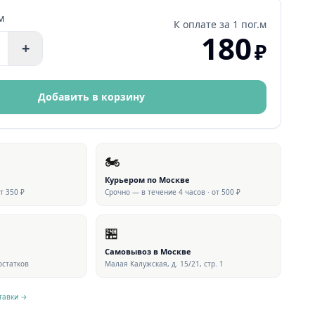
м
К оплате за
1 пог.м
180
₽
+
Добавить в корзину
🏍
Курьером по Москве
от 350 ₽
Срочно — в течение 4 часов · от 500 ₽
🏪
Самовывоз в Москве
 остатков
Малая Калужская, д. 15/21, стр. 1
тавки →