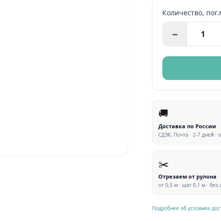
Количество,
пог.
−
🚚
Доставка по России
СДЭК, Почта · 2-7 дней · 
✂️
Отрезаем от рулона
от 0,5 м · шаг 0,1 м · без
Подробнее об условиях дос