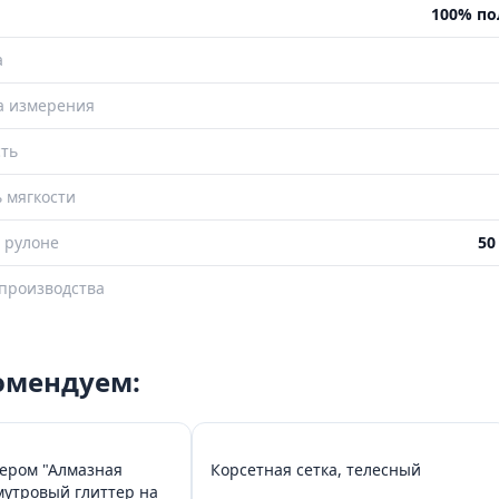
100% по
а
а измерения
ть
 мягкости
 рулоне
50
производства
комендуем:
тером "Алмазная
Корсетная сетка, телесный
мутровый глиттер на