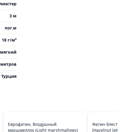
лиэстер
3 м
пог.м
18 г/м²
мягкий
 метров
Турция
Еврофатин, Воздушный
Фатин блестящий, 
маршмеллоу (Light marshmallows)
(Hazelnut latte)