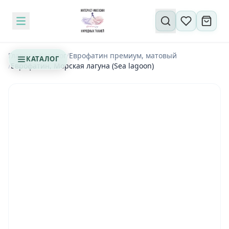
Поиск по сайту
Главная
/
Каталог
/
Еврофатин премиум, матовый
КАТАЛОГ
/
Еврофатин, Морская лагуна (Sea lagoon)