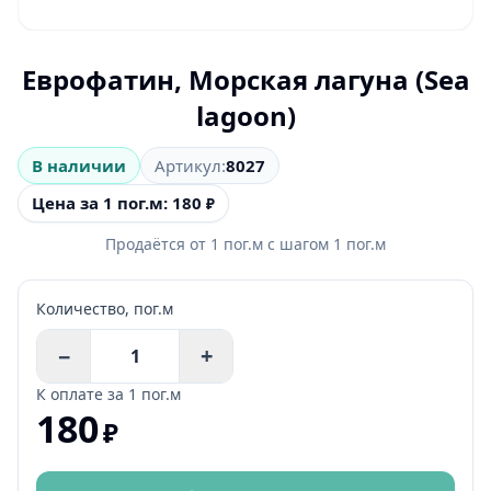
Еврофатин, Морская лагуна (Sea
lagoon)
В наличии
Артикул:
8027
Цена за 1 пог.м: 180
₽
Продаётся от
1
пог.м
с шагом
1
пог.м
Количество,
пог.м
−
+
К оплате за
1 пог.м
180
₽