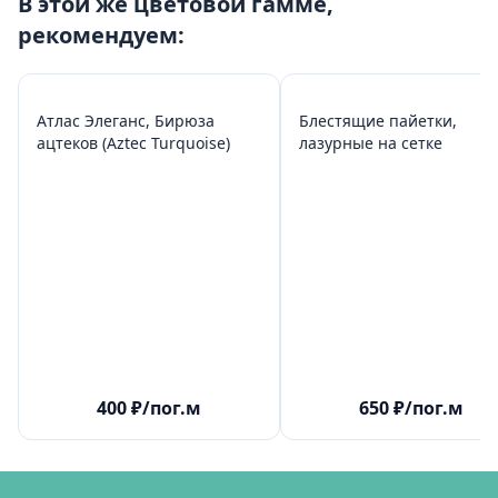
В этой же цветовой гамме,
рекомендуем:
Атлас Элеганс, Бирюза
Блестящие пайетки,
ацтеков (Aztec Turquoise)
лазурные на сетке
400
₽
/пог.м
650
₽
/пог.м