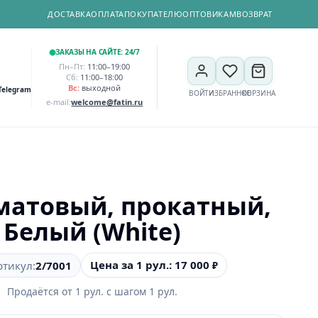
ДОСТАВКА
ОПЛАТА
ПОКУПАТЕЛЮ
ОПТОВИКАМ
ВОЗВРАТ
ЗАКАЗЫ НА САЙТЕ: 24/7
Пн–Пт:
11:00–19:00
Сб:
11:00–18:00
Вс:
выходной
Telegram
ВОЙТИ
ИЗБРАННОЕ
КОРЗИНА
e-mail:
welcome@fatin.ru
матовый, прокатный,
Белый (White)
Цена за 1 рул.: 17 000
ртикул:
2/7001
₽
Продаётся от
1
рул.
с шагом
1
рул.