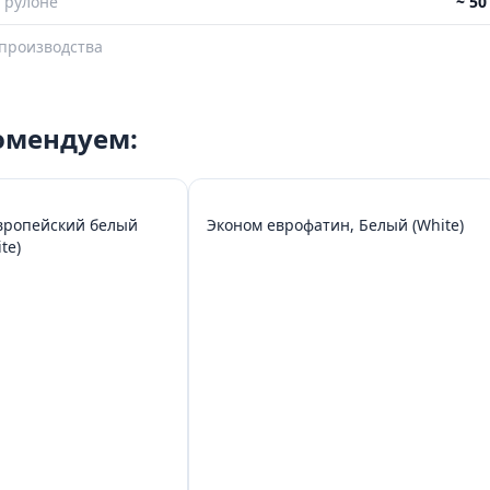
 рулоне
~ 5
производства
комендуем:
вропейский белый
Эконом еврофатин, Белый (White)
te)