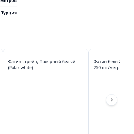
0 метров
Турция
Фатин стрейч, Полярный белый
Фатин белый с бу
(Polar white)
250 шт/метр