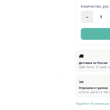
Количество,
рул.
−
🚚
Доставка по России
СДЭК, Почта · 2-7 дней · 
✂️
Отрезаем от рулона
от 0,5 м · шаг 0,1 м · без
Подробнее об условиях дос