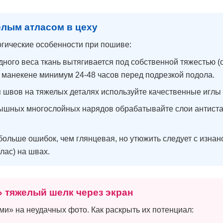
елым атласом в цеху
гические особенности при пошиве:
дного веса ткань вытягивается под собственной тяжестью (о
а манекене минимум 24-48 часов перед подрезкой подола.
 швов на тяжелых деталях используйте качественные иглы
ышных многослойных нарядов обрабатывайте слои антистат
ольше ошибок, чем глянцевая, но утюжить следует с изна
лас) на швах.
» тяжелый шелк через экран
ми» на неудачных фото. Как раскрыть их потенциал: