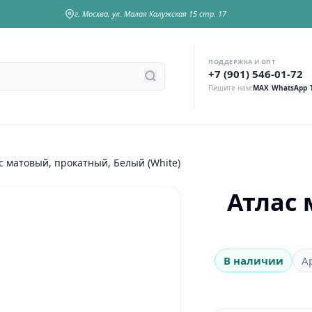
г. Москва, ул. Малая Калужская 15 стр. 17
ПОДДЕРЖКА И ОПТ
у
+7 (901) 546-01-72
Пишите нам:
MAX
/
WhatsApp
/
с матовый, прокатный, Белый (White)
Атлас 
В наличии
А