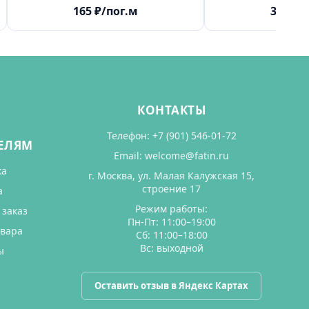
165
₽
/пог.м
300
₽
/
КОНТАКТЫ
Телефон:
+7 (901) 546-01-72
ЕЛЯМ
Email:
welcome@fatin.ru
ка
г. Москва, ул. Малая Калужская 15,
строение 17
а
Режим работы:
 заказ
Пн-Пт: 11:00–19:00
овара
Сб: 11:00–18:00
Вс: выходной
ы
Оставить отзыв в Яндекс Картах