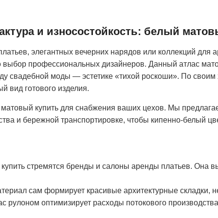
актура и износостойкость: белый матов
 платьев, элегантных вечерних нарядов или коллекций для 
это выбор профессиональных дизайнеров. Данный атлас ма
ду свадебной моды — эстетике «тихой роскоши». По своим 
й вид готового изделия.
с матовый купить для снабжения ваших цехов. Мы предлага
ства и бережной транспортировке, чтобы кипенно-белый цв
 купить стремятся бренды и салоны аренды платьев. Она в
атериал сам формирует красивые архитектурные складки, н
ас рулоном оптимизирует расходы потокового производств