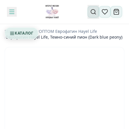
Поиск по сайту
Главная
/
Каталог
/
OПТОМ Еврофатин Hayel Life
КАТАЛОГ
/
Еврофатин Hayel Life, Темно-синий пион (Dark blue peony)