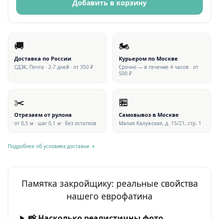
Добавить в корзину
🚚
🏍
Доставка по России
Курьером по Москве
СДЭК, Почта · 2-7 дней · от 350 ₽
Срочно — в течение 4 часов · от
500 ₽
✂️
🏪
Отрезаем от рулона
Самовывоз в Москве
от 0,5 м · шаг 0,1 м · без остатков
Малая Калужская, д. 15/21, стр. 1
Подробнее об условиях доставки →
Памятка закройщику: реальные свойства
нашего еврофатина
📸 Насколько реалистичны фото