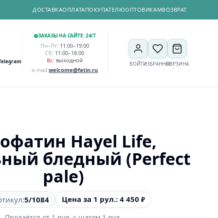
ДОСТАВКА
ОПЛАТА
ПОКУПАТЕЛЮ
ОПТОВИКАМ
ВОЗВРАТ
ЗАКАЗЫ НА САЙТЕ: 24/7
Пн–Пт:
11:00–19:00
Сб:
11:00–18:00
Вс:
выходной
Telegram
ВОЙТИ
ИЗБРАННОЕ
КОРЗИНА
e-mail:
welcome@fatin.ru
офатин Hayel Life,
ный бледный (Perfect
pale)
Цена за 1 рул.: 4 450
ртикул:
5/1084
₽
Продаётся от
1
рул.
с шагом
1
рул.