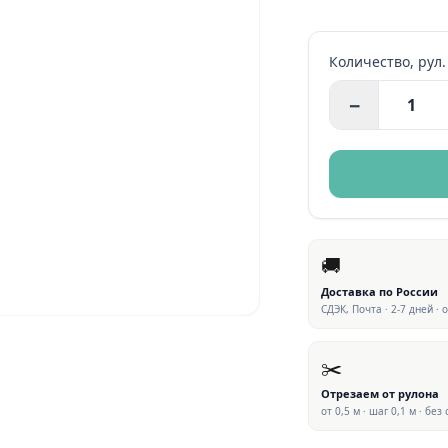
Количество,
рул.
−
🚚
Доставка по России
СДЭК, Почта · 2-7 дней · 
✂️
Отрезаем от рулона
от 0,5 м · шаг 0,1 м · без