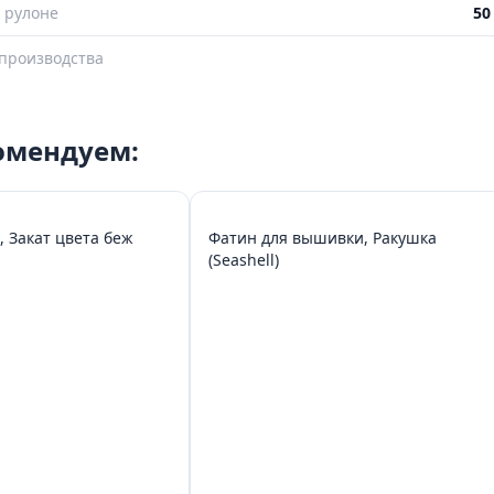
 рулоне
50
производства
комендуем:
, Закат цвета беж
Фатин для вышивки, Ракушка
(Seashell)