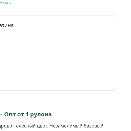
тавки →
атина
— Опт от 1 рулона
дрово-телесный цвет. Незаменимый базовый