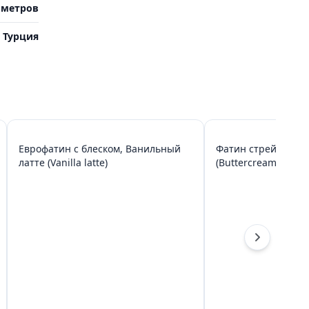
 метров
Турция
Еврофатин с блеском, Ванильный
Фатин стрейч, Сл
латте (Vanilla latte)
(Buttercream)