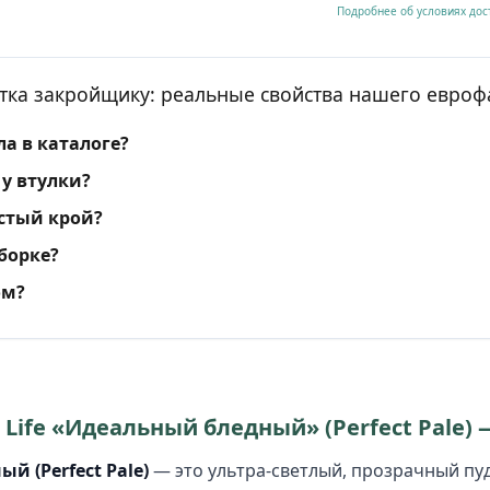
Подробнее об условиях дос
тка закройщику: реальные свойства нашего евроф
а в каталоге?
у втулки?
стый крой?
сборке?
ом?
Life «Идеальный бледный» (Perfect Pale) 
й (Perfect Pale)
— это ультра-светлый, прозрачный пу