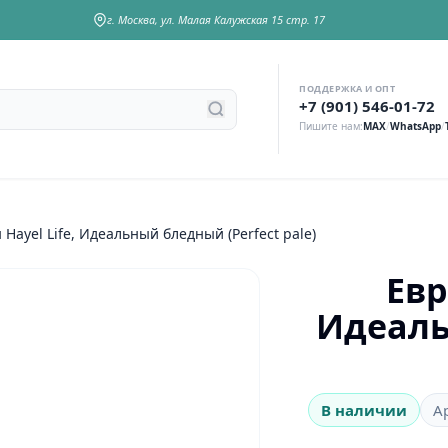
г. Москва, ул. Малая Калужская 15 стр. 17
ПОДДЕРЖКА И ОПТ
у
+7 (901) 546-01-72
Пишите нам:
MAX
/
WhatsApp
/
Hayel Life, Идеальный бледный (Perfect pale)
Евр
Идеаль
В наличии
А