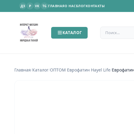
P
ГЛАВНАЯ
О НАС
БЛОГ
КОНТАКТЫ
ДЗ
VK
TG
Поиск по сайт
КАТАЛОГ
Главная
/
Каталог
/
ОПТОМ Еврофатин Hayel Life
/
Еврофатин 