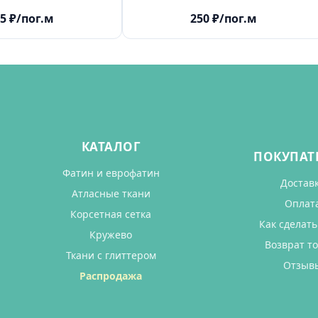
5
₽
/пог.м
250
₽
/пог.м
КАТАЛОГ
ПОКУПАТ
Фатин и еврофатин
Достав
Атласные ткани
Оплат
Корсетная сетка
Как сделать
Кружево
Возврат т
Ткани с глиттером
Отзыв
Распродажа