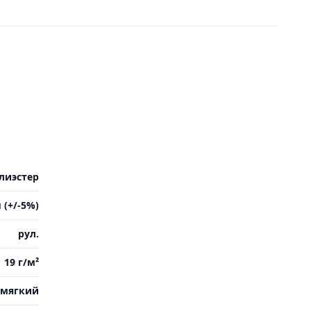
лиэстер
 (+/-5%)
рул.
19 г/м²
мягкий