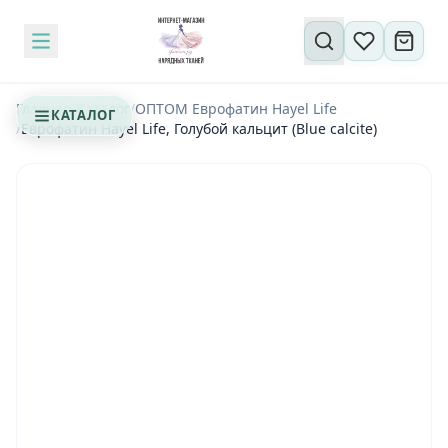
Поиск по сайту
Главная
/
Каталог
/
ОПТОМ Еврофатин Hayel Life
КАТАЛОГ
/
Еврофатин Hayel Life, Голубой кальцит (Blue calcite)