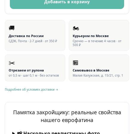
Добавить в корзину
🚚
🏍
Доставка по России
Курьером по Москве
СДЭК, Почта · 2-7 дней · от 350 ₽
Срочно — в течение 4 часов · от
500 ₽
✂️
🏪
Отрезаем от рулона
Самовывоз в Москве
от 0,5 м · шаг 0,1 м · без остатков
Малая Калужская, д. 15/21, стр. 1
Подробнее об условиях доставки →
Памятка закройщику: реальные свойства
нашего еврофатина
📸 Насколько реалистичны фото