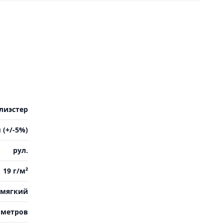
лиэстер
 (+/-5%)
рул.
19 г/м²
мягкий
 метров