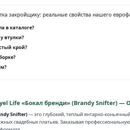
тка закройщику: реальные свойства нашего евроф
а в каталоге?
у втулки?
стый крой?
сборке?
ом?
l Life «Бокал бренди» (Brandy Snifter) — 
ndy Snifter)
— это глубокий, теплый янтарно-коньячный
жных свадебных платьев. Заказывая профессиональную с
 формате.