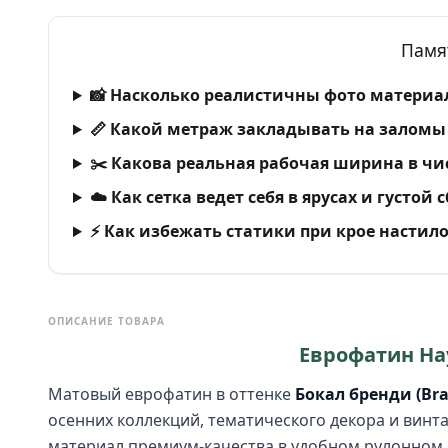
Памя
📸 Насколько реалистичны фото материал
📏 Какой метраж закладывать на заломы 
✂️ Какова реальная рабочая ширина в чи
☁️ Как сетка ведет себя в ярусах и густой 
⚡ Как избежать статики при крое настил
ОПИСАНИЕ ТОВАРА
Еврофатин Haye
Матовый еврофатин в оттенке
Бокал бренди (Bra
осенних коллекций, тематического декора и винта
материал премиум-качества в удобном рулонном