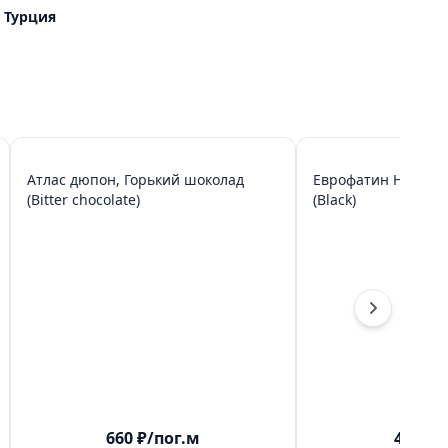
Турция
Атлас дюпон, Горький шоколад
Еврофатин Hayel Li
(Bitter chocolate)
(Black)
660
₽
/пог.м
4450
₽