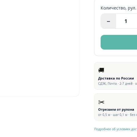
Количество,
рул.
−
🚚
Доставка по России
СДЭК, Почта · 2-7 дней · 
✂️
Отрезаем от рулона
от 0,5 м · шаг 0,1 м · без
Подробнее об условиях дос