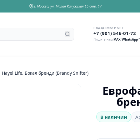
г. Москва, ул. Малая Калужская 15 стр. 17
ПОДДЕРЖКА И ОПТ
у
+7 (901) 546-01-72
Пишите нам:
MAX
/
WhatsApp
/
Hayel Life, Бокал бренди (Brandy Snifter)
Еврофа
брен
В наличии
А