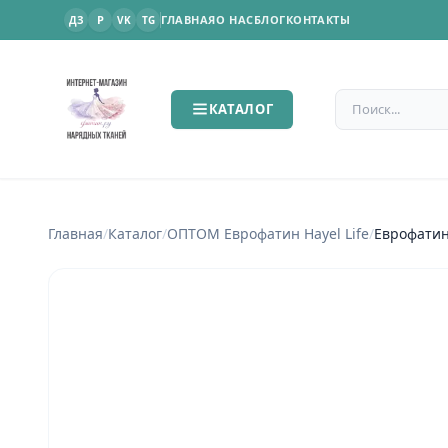
P
ГЛАВНАЯ
О НАС
БЛОГ
КОНТАКТЫ
ДЗ
VK
TG
Поиск по сайт
КАТАЛОГ
Главная
/
Каталог
/
ОПТОМ Еврофатин Hayel Life
/
Еврофатин 