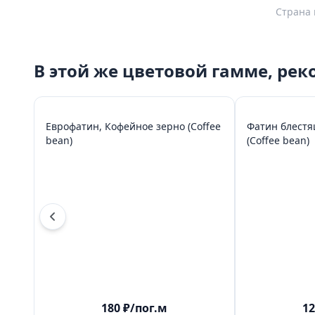
Страна 
В этой же цветовой гамме, ре
Еврофатин, Кофейное зерно (Coffee
Фатин блестя
bean)
(Coffee bean)
180
₽
/пог.м
12