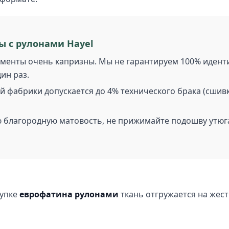
ы с рулонами Hayel
енты очень капризны. Мы не гарантируем 100% идентич
ин раз.
 фабрики допускается до 4% технического брака (сшивк
 благородную матовость, не прижимайте подошву утюга
купке
еврофатина рулонами
ткань отгружается на жес