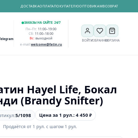
ДОСТАВКА
ОПЛАТА
ПОКУПАТЕЛЮ
ОПТОВИКАМ
ВОЗВРАТ
ЗАКАЗЫ НА САЙТЕ: 24/7
Пн–Пт:
11:00–19:00
Сб:
11:00–18:00
Вс:
выходной
Telegram
ВОЙТИ
ИЗБРАННОЕ
КОРЗИНА
e-mail:
welcome@fatin.ru
тин Hayel Life, Бокал
ди (Brandy Snifter)
Цена за 1 рул.: 4 450
ртикул:
5/1098
₽
Продаётся от
1
рул.
с шагом
1
рул.