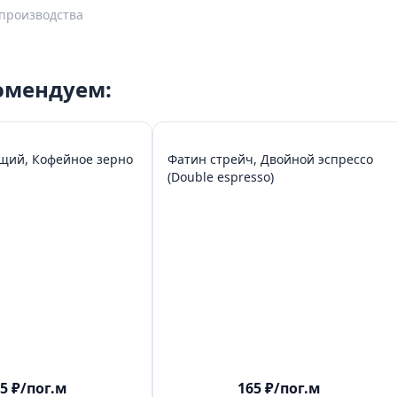
производства
комендуем:
щий, Кофейное зерно
Фатин стрейч, Двойной эспрессо
(Double espresso)
5
₽
/пог.м
165
₽
/пог.м