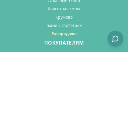
Атласные ткани
Корсетная сетка
Кружево
Ткани с глиттером
Распродажа
ПОКУПАТЕЛЯМ
Доставка
Оплата
Как сделать заказ
Возврат товара
Отзывы
КОНТАКТЫ
Телефон:
+7 (901) 546-01-72
Email:
welcome@fatin.ru
г. Москва, ул. Малая Калужская 15, строение 17