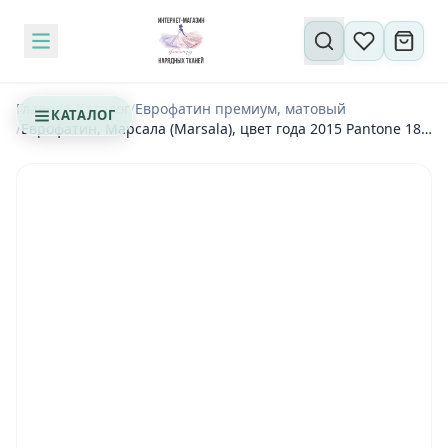
Поиск по сайту
Главная
/
Каталог
/
Еврофатин премиум, матовый
КАТАЛОГ
/
Еврофатин, Марсала (Marsala), цвет года 2015 Pantone 18-
1438