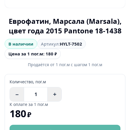
Еврофатин, Марсала (Marsala),
цвет года 2015 Pantone 18-1438
В наличии
Артикул:
HYLT-7502
Цена за 1 пог.м: 180
₽
Продаётся от
1
пог.м
с шагом
1
пог.м
Количество,
пог.м
−
+
К оплате за
1 пог.м
180
₽