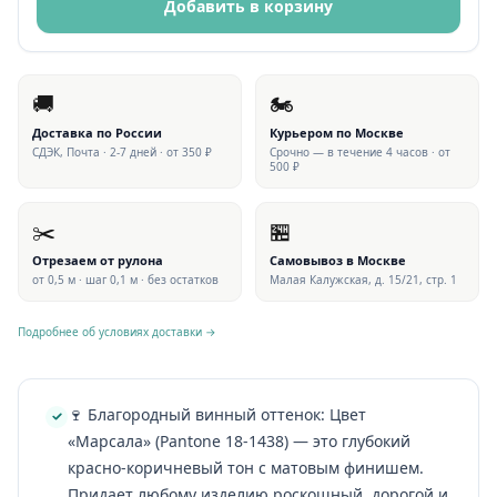
Добавить в корзину
🚚
🏍
Доставка по России
Курьером по Москве
СДЭК, Почта · 2-7 дней · от 350 ₽
Срочно — в течение 4 часов · от
500 ₽
✂️
🏪
Отрезаем от рулона
Самовывоз в Москве
от 0,5 м · шаг 0,1 м · без остатков
Малая Калужская, д. 15/21, стр. 1
Подробнее об условиях доставки →
🍷 Благородный винный оттенок: Цвет
«Марсала» (Pantone 18-1438) — это глубокий
красно-коричневый тон с матовым финишем.
Придает любому изделию роскошный, дорогой и