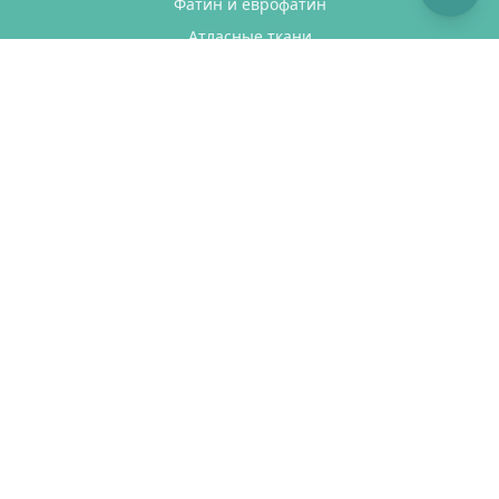
Фатин и еврофатин
Атласные ткани
Корсетная сетка
Кружево
Ткани с глиттером
Распродажа
ПОКУПАТЕЛЯМ
Доставка
Оплата
Как сделать заказ
Возврат товара
Отзывы
КОНТАКТЫ
Телефон:
+7 (901) 546-01-72
Email:
welcome@fatin.ru