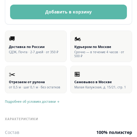
Добавить в корзину
🚚
🏍
Доставка по России
Курьером по Москве
СДЭК, Почта · 2-7 дней · от 350 ₽
Срочно — в течение 4 часов · от
500 ₽
✂️
🏪
Отрезаем от рулона
Самовывоз в Москве
от 0,5 м · шаг 0,1 м · без остатков
Малая Калужская, д. 15/21, стр. 1
Подробнее об условиях доставки →
ХАРАКТЕРИСТИКИ
Состав
100% полиэстер