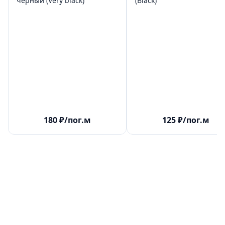
черный (Very black)
(Black)
180
₽
/пог.м
125
₽
/пог.м