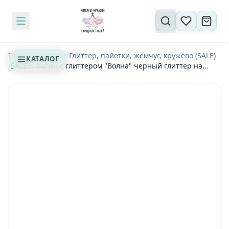
Поиск по сайту
Главная
/
Каталог
/
Глиттер, пайетки, жемчуг, кружево (SALE)
КАТАЛОГ
/
SALE!!! Фатин с глиттером "Волна" черный глиттер на
черном - 0,3 м (1-5450)