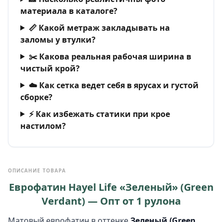
материала в каталоге?
📏 Какой метраж закладывать на
заломы у втулки?
✂️ Какова реальная рабочая ширина в
чистый крой?
☁️ Как сетка ведет себя в ярусах и густой
сборке?
⚡ Как избежать статики при крое
настилом?
ОПИСАНИЕ ТОВАРА
Еврофатин Hayel Life «Зеленый» (Green
Verdant) — Опт от 1 рулона
Матовый еврофатин в оттенке
Зеленый (Green