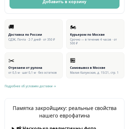
Добавить в корзину
🚚
🏍
Доставка по России
Курьером по Москве
СДЭК, Почта · 2-7 дней · от 350 ₽
Срочно — в течение 4 часов · от
500 ₽
✂️
🏪
Отрезаем от рулона
Самовывоз в Москве
от 0,5 м · шаг 0,1 м · без остатков
Малая Калужская, д. 15/21, стр. 1
Подробнее об условиях доставки →
Памятка закройщику: реальные свойства
нашего еврофатина
📸 Насколько реалистичны фото