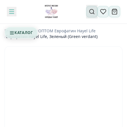
Поиск по сайту
Главная
/
Каталог
/
ОПТОМ Еврофатин Hayel Life
КАТАЛОГ
/
Еврофатин Hayel Life, Зеленый (Green verdant)