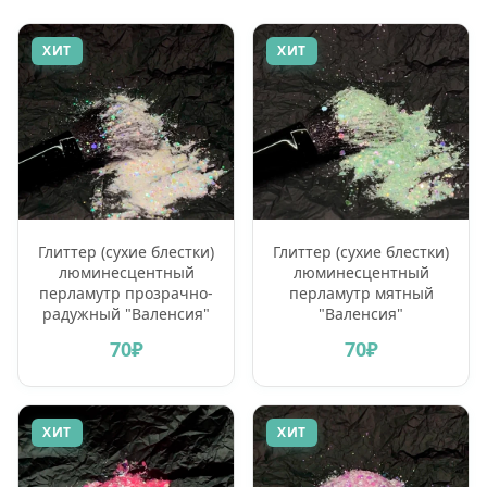
ХИТ
ХИТ
Глиттер (сухие блестки)
Глиттер (сухие блестки)
люминесцентный
люминесцентный
перламутр прозрачно-
перламутр мятный
радужный "Валенсия"
"Валенсия"
70₽
70₽
ХИТ
ХИТ