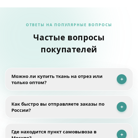
ОТВЕТЫ НА ПОПУЛЯРНЫЕ ВОПРОСЫ
Частые вопросы
покупателей
Можно ли купить ткань на отрез или
+
только оптом?
Мы работаем как с розничными, так и с оптовыми
Как быстро вы отправляете заказы по
+
покупателями. Ткань можно приобрести на отрез —
России?
минимальное количество составляет
0,5 или 1
погонный метр
в зависимости от выбранного
материала.
Ткани, представленные в каталоге, находятся на
Где находится пункт самовывоза в
+
нашем складе в Москве. После оплаты мы собираем,
Для швейных производств, ателье и салонов
Москве?