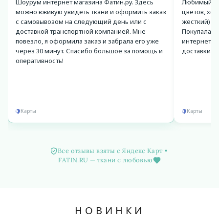
Шоурум интернет магазина Фатин.ру. Здесь
Любимый ма
можно вживую увидеть ткани и оформить заказ
цветов, хор
с самовывозом на следующий день или с
жесткий) и
доставкой транспортной компанией. Мне
Покупала мн
повезло, я оформила заказ и забрала его уже
интернет-м
через 30 минут. Спасибо большое за помощь и
доставки. 
оперативность!
Карты
Карты
Все отзывы взяты с Яндекс Карт
•
FATIN.RU — ткани с любовью
НОВИНКИ